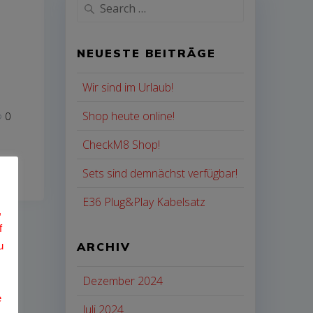
Search
for:
NEUESTE BEITRÄGE
Wir sind im Urlaub!
Shop heute online!
0
CheckM8 Shop!
Sets sind demnächst verfügbar!
p!
E36 Plug&Play Kabelsatz
,
f
ARCHIV
u
Dezember 2024
e
Juli 2024