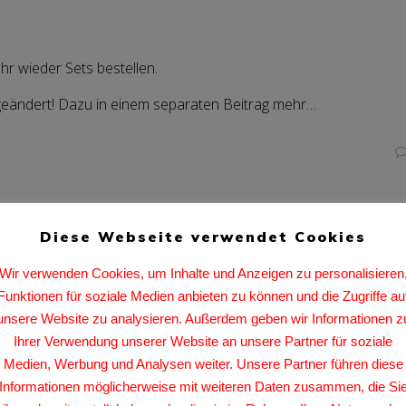
r wieder Sets bestellen.
n geändert! Dazu in einem separaten Beitrag mehr…
Next
Next:
CheckM8 Sho
Diese Webseite verwendet Cookies
post:
Wir verwenden Cookies, um Inhalte und Anzeigen zu personalisieren
Funktionen für soziale Medien anbieten zu können und die Zugriffe au
unsere Website zu analysieren. Außerdem geben wir Informationen z
Ihrer Verwendung unserer Website an unsere Partner für soziale
Medien, Werbung und Analysen weiter. Unsere Partner führen diese
Informationen möglicherweise mit weiteren Daten zusammen, die Si