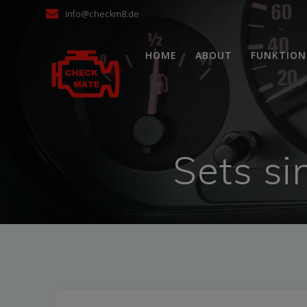
Skip
info@checkm8.de
to
content
HOME
ABOUT
FUNKTION
Sets si