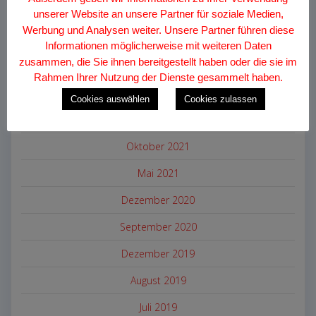
August 2026
unserer Website an unsere Partner für soziale Medien,
Werbung und Analysen weiter. Unsere Partner führen diese
Dezember 2024
Informationen möglicherweise mit weiteren Daten
zusammen, die Sie ihnen bereitgestellt haben oder die sie im
Juli 2024
Rahmen Ihrer Nutzung der Dienste gesammelt haben.
Juni 2024
Cookies auswählen
Cookies zulassen
Dezember 2022
Oktober 2021
Mai 2021
Dezember 2020
September 2020
Dezember 2019
August 2019
Juli 2019