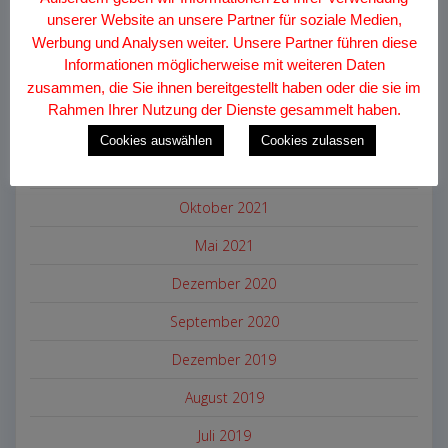
August 2026
unserer Website an unsere Partner für soziale Medien,
Werbung und Analysen weiter. Unsere Partner führen diese
Dezember 2024
Informationen möglicherweise mit weiteren Daten
zusammen, die Sie ihnen bereitgestellt haben oder die sie im
Juli 2024
Rahmen Ihrer Nutzung der Dienste gesammelt haben.
Juni 2024
Cookies auswählen
Cookies zulassen
Dezember 2022
Oktober 2021
Mai 2021
Dezember 2020
September 2020
Dezember 2019
August 2019
Juli 2019