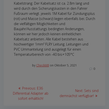
Kabelstrang. Der Kabelsatz ist ca. 2.8m lang und
wird durch den Sicherungskasten in den Fahrer
Fußraum verlegt. jeweils 1M Kabel für Zündungsplus
(rot) und Masse (schwarz) liegen ebenfalls bei. Durch
die vielfältigen Möglichkeiten und
Baujahr/Ausstattungs bedingten Änderungen,
können wir hier jedoch keinen einheitlichen
Kabelsatz anbieten. Alle Kabel bestehen aus
hochwertiger 1mm² FLRY Leitung. Leitungen und
PVC Ummantelung sind ausgelegt für einen
Temperaturbereich von -40 bis+105°C
by
CheckM8
on Oktober 5, 2021
0
Beitragsnavigation
Previous
Previous:
E36
Next
Next:
Sets sind
post:
Differential Adapter ab
post:
demnächst verfügbar!
sofort erhältlich!